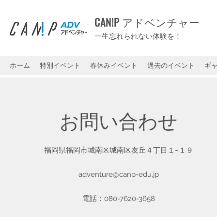
CAN!P アドベンチャー
一生忘れられない体験を！
ホーム
特別イベント
春休みイベント
過去のイベント
ギ
お問い合わせ
福岡県福岡市城南区城南区友丘４丁目１−１９
adventure@canp-edu.jp
電話：080-7620-3658