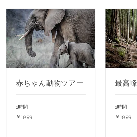
赤ちゃん動物ツアー
最高
1時間
1時間
19.99
19.99
￥19.99
￥19.99
円
円