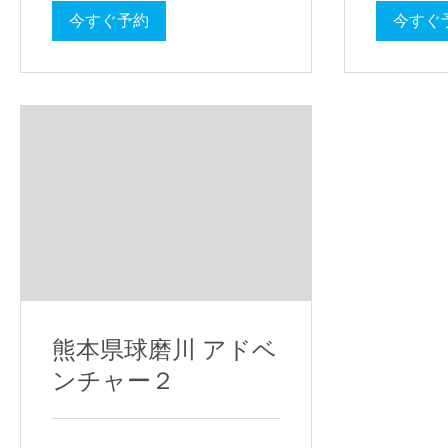
今すぐ予約
今すぐ
熊本県球磨川 アドベ
ンチャー２