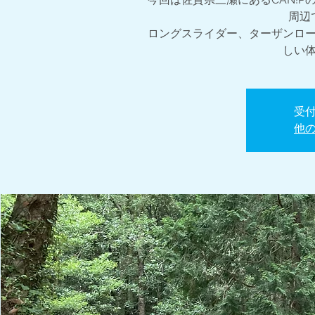
周辺
ロングスライダー、ターザンロ
しい
受
他