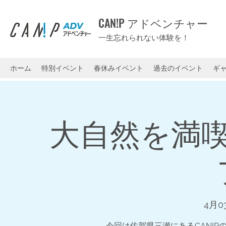
CAN!P アドベンチャー
一生忘れられない体験を！
ホーム
特別イベント
春休みイベント
過去のイベント
ギ
大自然を満
4月0
今回は佐賀県三瀬にあるCAN!P