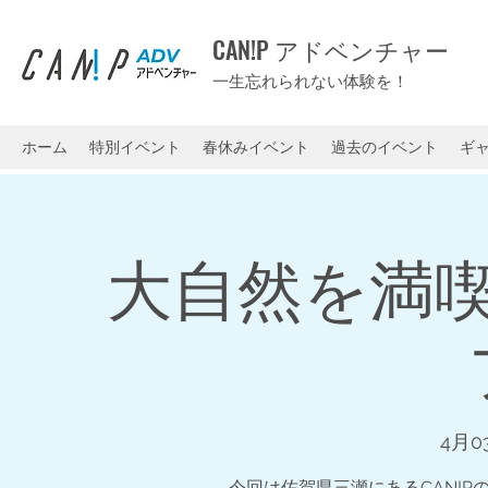
CAN!P アドベンチャー
一生忘れられない体験を！
ホーム
特別イベント
春休みイベント
過去のイベント
ギ
大自然を満
4月0
今回は佐賀県三瀬にあるCAN!P