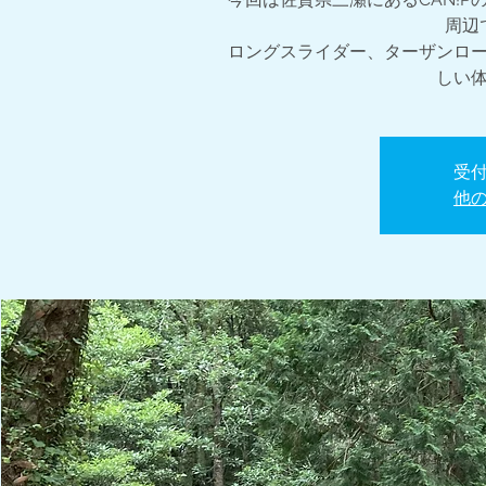
周辺
ロングスライダー、ターザンロ
しい
受
他