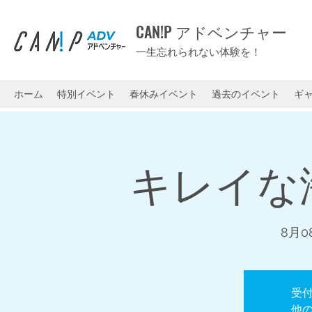
CAN!P アドベンチャー
一生忘れられない体験を！
ホーム
特別イベント
春休みイベント
過去のイベント
ギ
キレイな
8月0
受
他