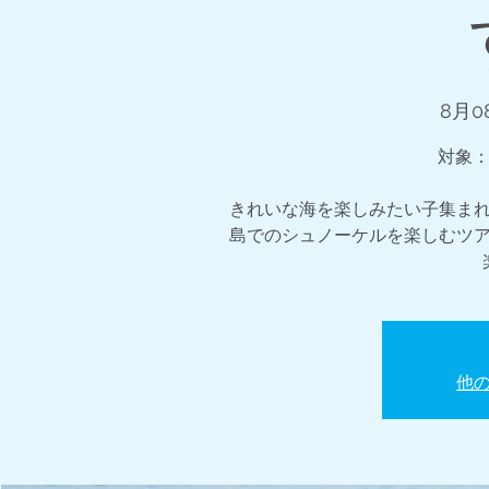
8月0
対象：
きれいな海を楽しみたい子集ま
島でのシュノーケルを楽しむツ
他