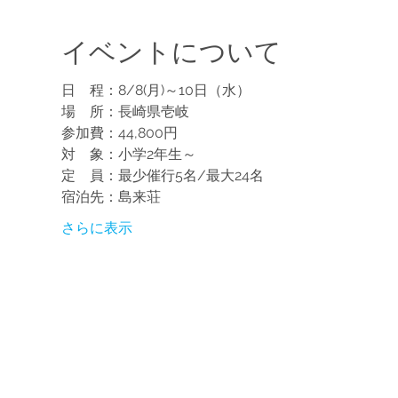
イベントについて
日　程：8/8(月)～10日（水）
場　所：長崎県壱岐
参加費：44,800円
対　象：小学2年生～
定　員：最少催行5名/最大24名
宿泊先：島来荘
さらに表示