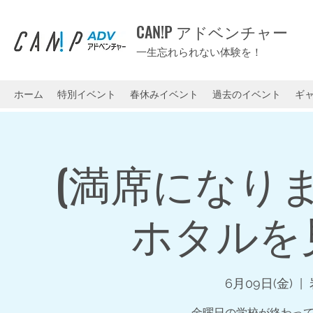
CAN!P アドベンチャー
一生忘れられない体験を！
ホーム
特別イベント
春休みイベント
過去のイベント
ギ
(満席になり
ホタルを
6月09日(金)
  |  
金曜日の学校が終わっ