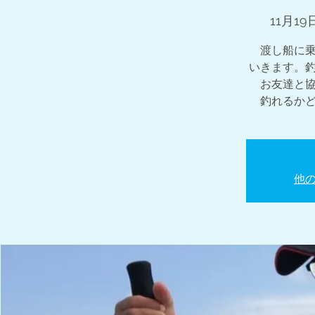
11月19
渡し船に
いきます。
お友達と
釣れるか
他