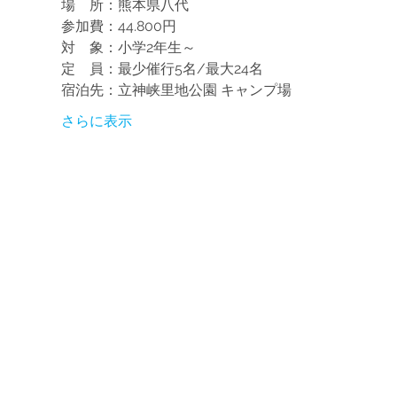
場　所：熊本県八代
参加費：44.800円
対　象：小学2年生～
定　員：最少催行5名/最大24名
宿泊先：立神峡里地公園 キャンプ場
さらに表示