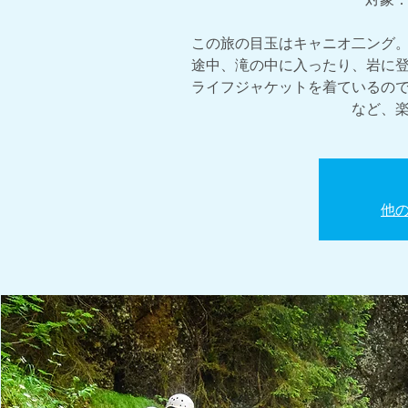
この旅の目玉はキャニオ二ング
途中、滝の中に入ったり、岩に
ライフジャケットを着ているの
など、
他