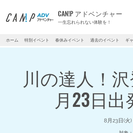
CAN!P アドベンチャー
一生忘れられない体験を！
ホーム
特別イベント
春休みイベント
過去のイベント
ギ
川の達人！沢
月23日出
8月23日(火)
対象：