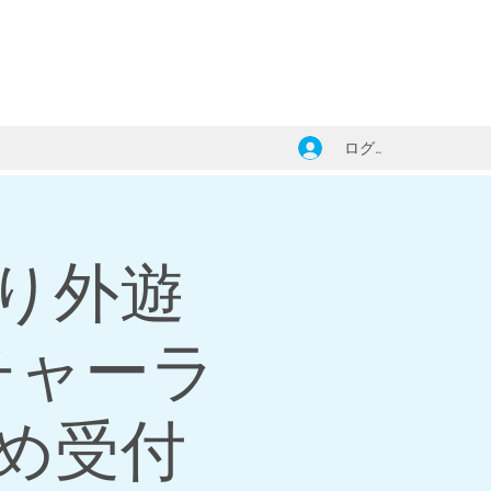
ログイン
り外遊
チャーラ
め受付