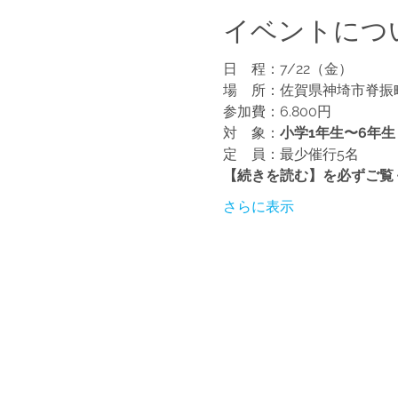
イベントにつ
日　程：7/22（金）
場　所：佐賀県神埼市脊振
参加費：6.800円
対　象：
小学1年生〜6年生
定　員：最少催行5名
【続きを読む】を必ずご覧
さらに表示