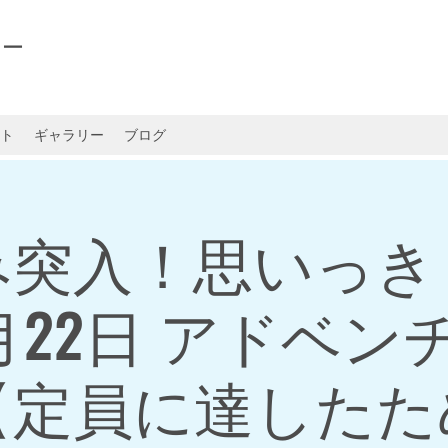
ャー
ト
ギャラリー
ブログ
み突入！思いっき
7月22日 アドベン
【定員に達したた