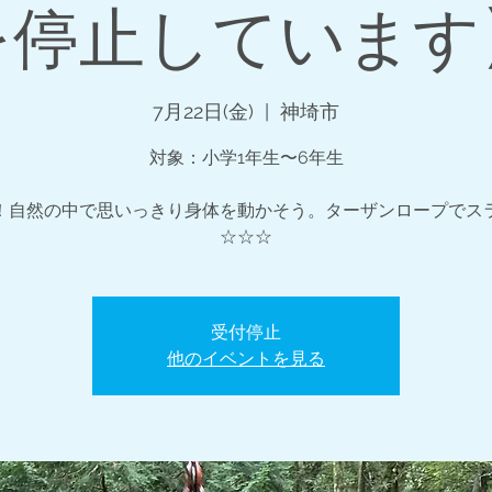
を停止しています
7月22日(金)
  |  
神埼市
対象：小学1年生〜6年生
！自然の中で思いっきり身体を動かそう。ターザンロープでス
☆☆☆
受付停止
他のイベントを見る