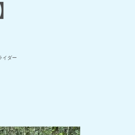
】
ライダー