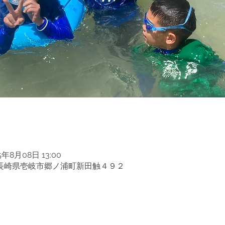
5年8月08日 13:00
03 長崎県壱岐市郷ノ浦町新田触４９２