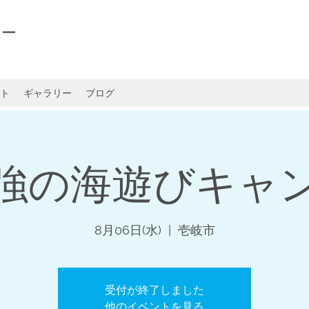
ャー
ト
ギャラリー
ブログ
強の海遊びキャ
8月06日(水)
  |  
壱岐市
受付が終了しました
他のイベントを見る