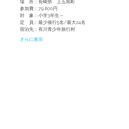
場　所：長崎県　上五島町
参加費：79,800円
対　象：小学3年生～
定　員：最少催行5名/最大24名
宿泊先：有川青少年旅行村
さらに表示