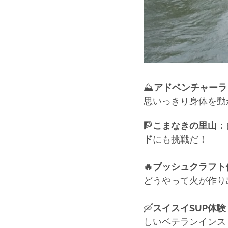
⛰️
アドベンチャーラ
思いっきり身体を動
🧗
こまなきの里山：
ド
にも挑戦だ！
🔥ブッシュクラフ
どうやって火が作り
🛶
スイスイSUP体験
しいベテランインス