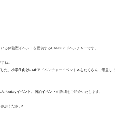
いる体験型イベントを提供するCAN!Pアドベンチャーです。
ですね。
プした、
小学生向け
の🏕アドベンチャーイベント🔥をたくさんご用意し
休みの
1dayイベント、宿泊イベント
の詳細をご紹介いたします。
参加ください❗️