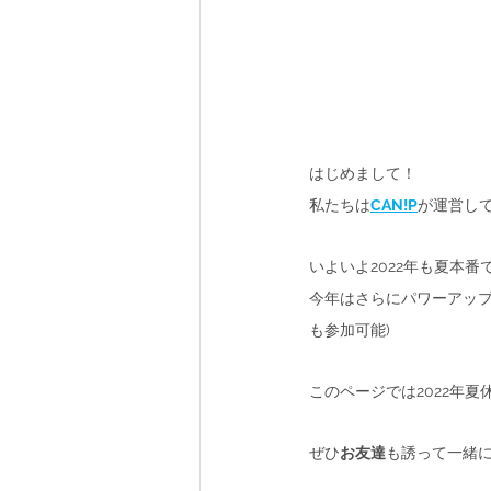
はじめまして！
私たちは
CAN!P
が運営して
いよいよ2022年も夏本番
今年はさらにパワーアッ
も参加可能)
このページでは2022年夏
ぜひ
お友達
も誘って一緒に