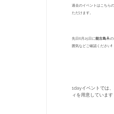
過去のイベントはこちら
ただけます。
先日6月25日に
能古島
🏝の
囲気などご確認ください❗️
1dayイベントで
ィを用意しています