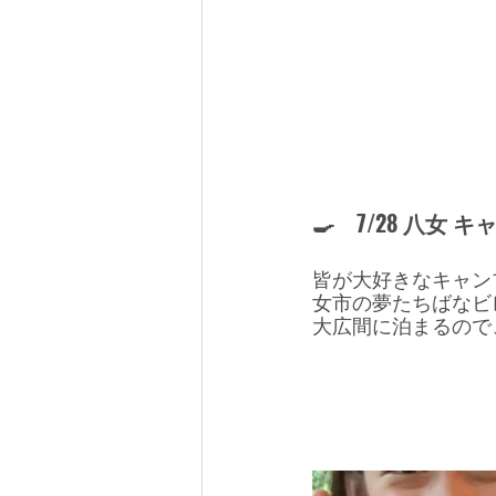
🍳　7/28 八女
皆が大好きなキャン
女市の夢たちばなビ
大広間に泊まるので