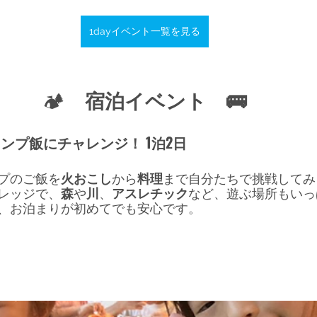
1dayイベント一覧を見る
🏕️
　宿泊イベント　🚌
 キャンプ飯にチャレンジ！ 1泊2日
プのご飯を
火おこし
から
料理
まで自分たちで挑戦してみ
レッジで、
森
や
川
、
アスレチック
など、遊ぶ場所もいっ
、お泊まりが初めてでも安心です。