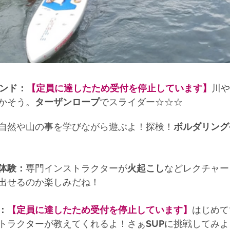
ンド：
【定員に達したため受付を停止しています】
川や
かそう。
ターザンロープ
でスライダー☆☆☆
自然や山の事を学びながら遊ぶよ！探検！
ボルダリング
ト体験：
専門インストラクターが
火起こし
などレクチャー
出せるのか楽しみだね！
：
【定員に達したため受付を停止しています】
はじめて
トラクターが教えてくれるよ！さぁ
SUP
に挑戦してみよ