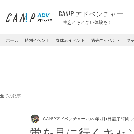
CAN!P アドベンチャー
一生忘れられない体験を！
ホーム
特別イベント
春休みイベント
過去のイベント
ギ
全ての記事
CAN!Pアドベンチャー
2022年7月1日
読了時間: 
蛍を見に行くキャ